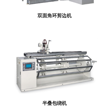
双面角环剪边机
半叠包绕机