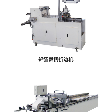
铝箔裁切折边机