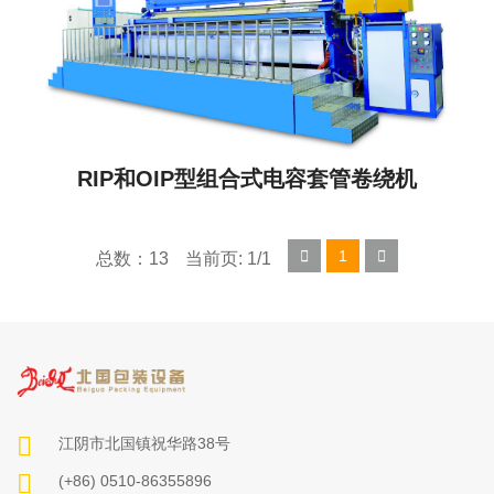
RIP和OIP型组合式电容套管卷绕机
1
总数：13
当前页: 1/1
江阴市北国镇祝华路38号
(+86) 0510-86355896