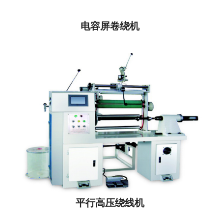
电容屏卷绕机
平行高压绕线机