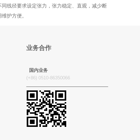
不同线径要求设定张力，张力稳定、直观，减少断
用维护方便。
业务合作
国内业务
(+86) 0510-86350066