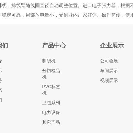
排线，排线臂随线圈直径自动调整位置。进口电子张力器，根据
下稳定可靠，局部放电量小，受到业内厂家好评。操作简便，使
我们
产品中心
企业展示
介
制袋机
公司会展
示
分切检品
车间展示
机
持
视频展示
PVC标签
态
机
们
卫包系列
电力设备
其它产品