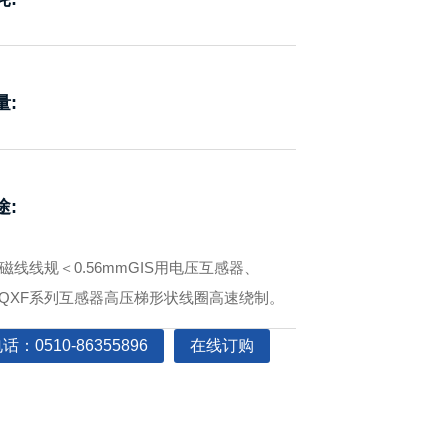
量:
途:
磁线线规＜0.56mmGIS用电压互感器、
）QXF系列互感器高压梯形状线圈高速绕制。
：0510-86355896
在线订购